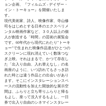
ョン企画、『フィルムズ - デイザー・
イン・トーキョー』を開催いたしま
す。 
現代美術家、詩人、映像作家、寺山修
司をはじめとする日本のエクスペリメ
ンタル映画作家など、３０人以上の個
人が創造する「時間」の芸術の展覧会
です。60年代から現代にわたり"トーキ
ョー"で生まれた映像作品達がひとつの
スクリーンに現れ消えていく数珠つな
ぎ上映。それはまるで、かつて存在し
た「出入り自由、入れ替えなし」の名
画座のように、いつ訪れてもさっき訪
れた時とは違う作品との出会いがあり
ます。そこにインスタレーションスペ
ースの流動性を加えた開放的な展示空
間は、ふらりと立ち寄りふらりと帰る
もよし、座って没入するもよし、一日
券で出入り自由のシネマインスタレー