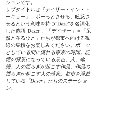
ションです。
サブタイトルは『デイザー・イン・ト
ーキョー』。ボーっとさせる、眩惑さ
せるという意味を持つ”Daze”を名詞化
した造語"Dazer"。「デイザー」＝「呆
然と在るひと」たちが都市へ向ける視
線の集積をお楽しみください。
ボーッ
としている間に流れる東京の時間。記
憶の背景になっている景色、人、物
語。人の揺らぎが起こす作品、作品の
揺らぎか起こす人の感覚。都市を浮遊
している「Dazer」たちのステーショ
ン。