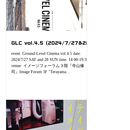
GLC vol.4.5 (2024/7/27&28)
event: Ground-Level Cinema vol.4.5 date:
2024/7/27 SAT and 28 SUN time: 14:00-19:30
venue: イメージフォーラム３階『寺山修
司』Image Forum 3F "Terayama...