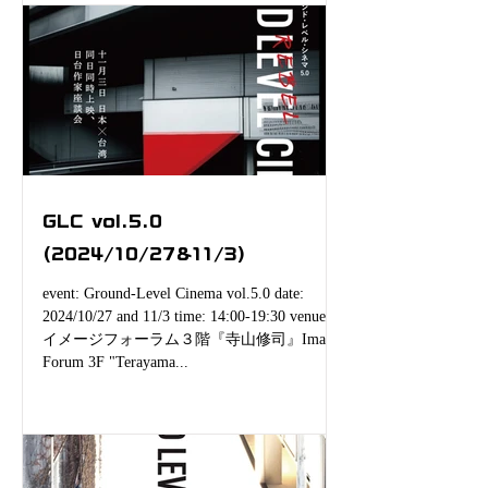
GLC vol.5.0
(2024/10/27&11/3)
event: Ground-Level Cinema vol.5.0 date:
2024/10/27 and 11/3 time: 14:00-19:30 venue:
イメージフォーラム３階『寺山修司』Image
Forum 3F "Terayama...