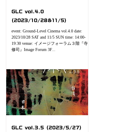
GLC vol.4.0
(2023/10/28&11/5)
event: Ground-Level Cinema vol.4.0 date:
2023/10/28 SAT and 11/5 SUN time: 14:00-
19:30 venue: イメージフォーラム３階『寺山
修司』Image Forum 3F...
GLC vol.3.5 (2023/5/27)