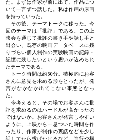
た。まずは作家が前に出て、作品につ
いて一言ずつ話した。私は作画の原画
を持っていった。
　その後、テーマトークに移った。今
回のテーマは「批評」である。この上
映会を通じて批評の書き手や話し手と
出会い、既存の映画データベースに残
りづらい個人制作の実験映画の記録・
記憶に残したいという思いが込められ
たテーマである。
　トーク時間は約50分。積極的にお客
さんに意見を求める形をとったが、発
言がなかなか出てこない事態となっ
た。
　今考えると、その場でお客さんに批
評を求めるのはハードルが高かったの
ではないか。お客さんが発言しやすい
ように、上映から一息ついた時間を作
ったり、作家が制作の裏話などを少し
話してから投げかけるなど、進行や構