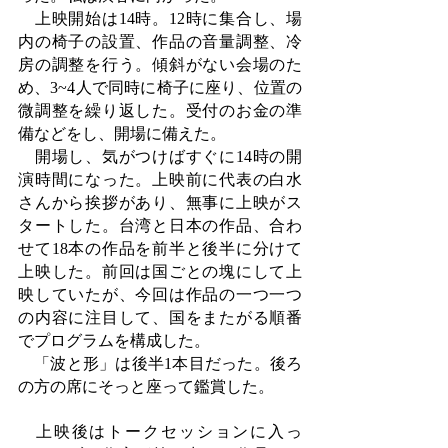
　上映開始は14時。12時に集合し、場
内の椅子の設置、作品の音量調整、冷
房の調整を行う。傾斜がない会場のた
め、3~4人で同時に椅子に座り、位置の
微調整を繰り返した。受付のお金の準
備などをし、開場に備えた。
　開場し、気がつけばすぐに14時の開
演時間になった。上映前に代表の白水
さんから挨拶があり、無事に上映がス
タートした。台湾と日本の作品、合わ
せて18本の作品を前半と後半に分けて
上映した。前回は国ごとの塊にして上
映していたが、今回は作品の一つ一つ
の内容に注目して、国をまたがる順番
でプログラムを構成した。
　「波と形」は後半1本目だった。後ろ
の方の席にそっと座って鑑賞した。
　上映後はトークセッションに入っ