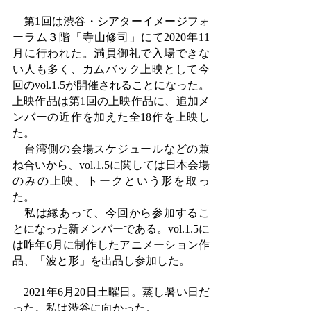
　第1回は渋谷・シアターイメージフォ
ーラム３階「寺山修司」にて2020年11
月に行われた。満員御礼で入場できな
い人も多く、カムバック上映として今
回のvol.1.5が開催されることになった。
上映作品は第1回の上映作品に、追加メ
ンバーの近作を加えた全18作を上映し
た。
　台湾側の会場スケジュールなどの兼
ね合いから、vol.1.5に関しては日本会場
のみの上映、トークという形を取っ
た。
　私は縁あって、今回から参加するこ
とになった新メンバーである。vol.1.5に
は昨年6月に制作したアニメーション作
品、「波と形」を出品し参加した。
　2021年6月20日土曜日。蒸し暑い日だ
った。私は渋谷に向かった。